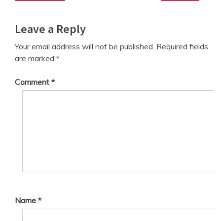
navigation
post:
post:
Leave a Reply
Your email address will not be published.
Required fields
are marked
*
Comment
*
Name
*