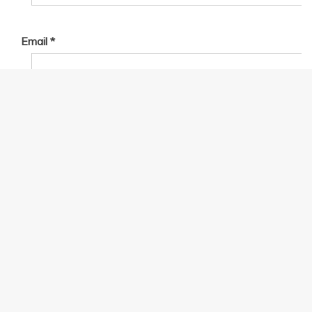
Email
*
Website
Save my name, email, and website in this browser for
the next time I comment.