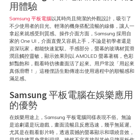
用體驗
Samsung 平板電腦
以其時尚且簡潔的外觀設計，吸引了
不少使用者的目光。輕薄的機身搭配流暢的線條，讓人一
拿起來就感受到質感。操作介面方面，Samsung 採用自
家的 One UI，介面直覺又容易上手，不論是初學者還是
資深玩家，都能快速駕馭。手感部分，螢幕的玻璃材質滑
潤且觸控靈敏，顯示效果則以 AMOLED 螢幕著稱，色彩
鮮豔飽和，觀看時彷彿畫面活了起來。用戶常說「用起來
真係滑嘢！」這種俚語生動傳達出使用過程中的順暢感和
滿足感。
Samsung 平板電腦在娛樂應用
的優勢
在娛樂用途上，Samsung 平板電腦同樣表現不俗。無論
是追劇還是玩遊戲，畫面流暢且反應迅速，幾乎無延遲。
尤其是在觀看影片時，透過震撼的螢幕顯示和環繞音效，
用戶彷彿置身電影現場。雖然不宜直接與其他品牌平板作