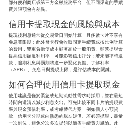
部分便利商店或第三方金融服務平台，但不同渠道的手續
費與限額會有差異。
信用卡提取現金的風險與成本
提現後利息通常從交易當日開始計算，且多數卡片不享有
免息寬限期；此外發卡行會收取固定手續費或按比例計算
的費用，雙重負擔使成本顯著高於一般消費。頻繁提現會
提高信用額度利用率，可能影響信用評分；若未能準時還
款，逾期利息與罰則將進一步惡化負擔。了解利率
（APR）、免息日與提現上限，是評估成本的關鍵。
如何合理使用信用卡提取現金
使用建議是僅於緊急或短期流動性需求時採用，並在最短
時間內還清以減少利息支出。可先比較不同卡片的提現費
率與現金預借利率，或考慮替代方案，例如個人小額貸
款、信用卡分期或向熟悉的親友短借。若必須提現，盡量
一次到位，避免分次多次提領以節省手續費與風險。此