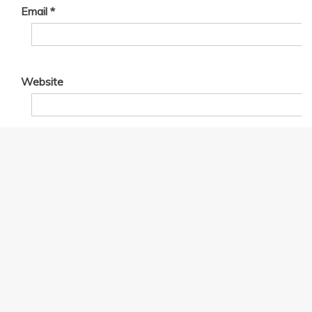
Email
*
Website
Save my name, email, and website in this browser for
the next time I comment.
LANGUAGE