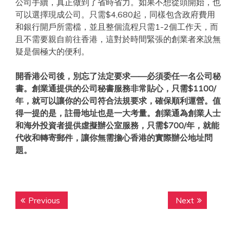
公司手續，真正做到了省時省力。如果不想從頭開始，也
可以選擇現成公司。只需$4,680起，同樣包含政府費用
和銀行開戶所需檔，並且整個流程只需1-2個工作天，而
且不需要親自前往香港，這對於時間緊張的創業者來說無
疑是個極大的便利。
開香港公司後，別忘了法定要求——必須委任一名公司秘
書。創業通提供的公司秘書服務非常貼心，只需$1100/
年，就可以讓你的公司符合法規要求，確保順利運營。值
得一提的是，註冊地址也是一大考量。創業通為創業人士
和海外投資者提供虛擬辦公室服務，只需$700/年，就能
代收和轉寄郵件，讓你無需擔心香港的實際辦公地址問
題。
Post
Previous
Next
Previous
Next
navigation
post:
post: