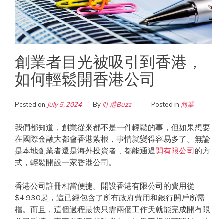
創業者目光被吸引到香港，
如何輕鬆開香港公司
Posted on
July 5, 2024
By
叮 港Buzz
Posted in
商業
我們都知道，創業從來都不是一件輕鬆的事，但如果想要
在國際金融大都會香港紮根，事情就變得容易多了。無論
是本地創業者還是海外投資者，都能通過
開有限公司
的方
式，輕鬆開設一家香港公司。
香港公司註冊相當便捷。開設香港有限公司的費用從
$4,930起，這已經包含了所有政府費用和銀行開戶所需
檔。而且，這個過程最快只需兩個工作天就能完成開有限