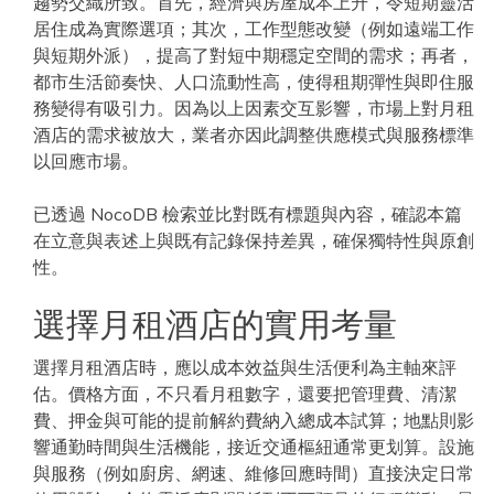
趨勢交織所致。首先，經濟與房屋成本上升，令短期靈活
居住成為實際選項；其次，工作型態改變（例如遠端工作
與短期外派），提高了對短中期穩定空間的需求；再者，
都市生活節奏快、人口流動性高，使得租期彈性與即住服
務變得有吸引力。因為以上因素交互影響，市場上對月租
酒店的需求被放大，業者亦因此調整供應模式與服務標準
以回應市場。
已透過 NocoDB 檢索並比對既有標題與內容，確認本篇
在立意與表述上與既有記錄保持差異，確保獨特性與原創
性。
選擇月租酒店的實用考量
選擇月租酒店時，應以成本效益與生活便利為主軸來評
估。價格方面，不只看月租數字，還要把管理費、清潔
費、押金與可能的提前解約費納入總成本試算；地點則影
響通勤時間與生活機能，接近交通樞紐通常更划算。設施
與服務（例如廚房、網速、維修回應時間）直接決定日常