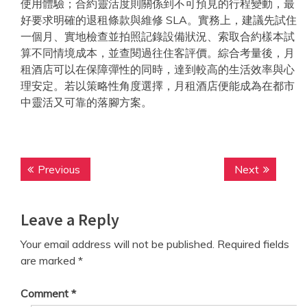
使用體驗；合約靈活度則關係到不可預見的行程變動，最
好要求明確的退租條款與維修 SLA。實務上，建議先試住
一個月、實地檢查並拍照記錄設備狀況、索取合約樣本試
算不同情境成本，並查閱過往住客評價。綜合考量後，月
租酒店可以在保障彈性的同時，達到較高的生活效率與心
理安定。若以策略性角度選擇，月租酒店便能成為在都市
中靈活又可靠的落腳方案。
Post
Previous
Next
Previous
Next
navigation
post:
post:
Leave a Reply
Your email address will not be published.
Required fields
are marked
*
Comment
*