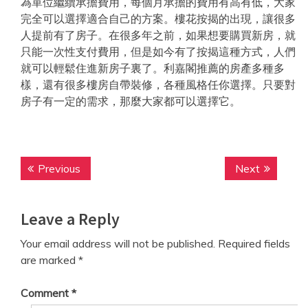
為單位繼續承擔費用，每個月承擔的費用有高有低，大家
完全可以選擇適合自己的方案。樓花按揭的出現，讓很多
人提前有了房子。在很多年之前，如果想要購買新房，就
只能一次性支付費用，但是如今有了按揭這種方式，人們
就可以輕鬆住進新房子裏了。利嘉閣推薦的房產多種多
樣，還有很多樓房自帶裝修，各種風格任你選擇。只要對
房子有一定的需求，那麼大家都可以選擇它。
Post
Previous
Next
Previous
Next
navigation
post:
post:
Leave a Reply
Your email address will not be published.
Required fields
are marked
*
Comment
*