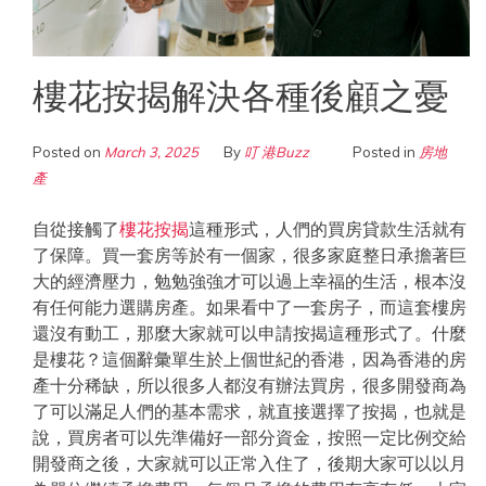
樓花按揭解決各種後顧之憂
Posted on
March 3, 2025
By
叮 港Buzz
Posted in
房地
產
自從接觸了
樓花按揭
這種形式，人們的買房貸款生活就有
了保障。買一套房等於有一個家，很多家庭整日承擔著巨
大的經濟壓力，勉勉強強才可以過上幸福的生活，根本沒
有任何能力選購房產。如果看中了一套房子，而這套樓房
還沒有動工，那麼大家就可以申請按揭這種形式了。什麼
是樓花？這個辭彙單生於上個世紀的香港，因為香港的房
產十分稀缺，所以很多人都沒有辦法買房，很多開發商為
了可以滿足人們的基本需求，就直接選擇了按揭，也就是
說，買房者可以先準備好一部分資金，按照一定比例交給
開發商之後，大家就可以正常入住了，後期大家可以以月