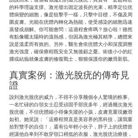
的科學理論支撐。激光發出固定波長的光束，精準定位疣
體病變的細胞，像是狙擊手一樣，只擊中目標，不傷及周
圍皮膚。光能在疣體內轉化為熱能，使受感染的細胞迅速
蒸發或崩解。你可能會問：這過程會疼嗎？放心啦！雖然
有點像曬太陽時的溫熱感，但因為激光極其精準，總體來
說是溫柔而有效的。另外，醫生會依疣體大小和深度調整
激光強度，確保療程既安全又無後顧之憂。術後小小的紅
腫或結痂就像皮膚的修復戰士，狠狠保護你的嫩滑新肌。
真實案例：激光脫疣的傳奇見
證
說到激光脫疣的威力，不得不分享幾個令人驚嘆的軼事。
一名忙碌的白領女士忍受頑固手部疣多年，經過幾次激光
脫疣後，不但疣體縮小得像失蹤的小孩，皮膚竟重現嫩滑
如初。她笑說：「這療程簡直是美容界的黑科技，讓我重
拾對雙手的自信！」還有位年輕小伙子，脖子上的疣體曾
經讓他自卑到不敢穿領口稍低的衣服，激光脫疣治療後，