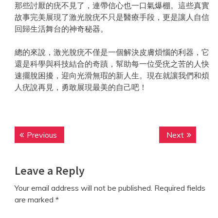
那些討厭的疣不見了，連帶信心也一口氣爆棚。這些真實
故事完美展現了激光脫疣不只是醫療手段，更是讓人自信
回歸生活舞台的神奇秘器。
總的來說，激光脫疣不僅是一個解決皮膚煩惱的利器，它
還是科學與科技結合的奇蹟，幫助每一位受疣之苦的人快
速擺脫困擾，迎向光滑無瑕的新人生。現在就讓我們和煩
人疣說再見，勇敢展現最美的自己吧！
Post
Previous
Next
Previous
Next
navigation
post:
post:
Leave a Reply
Your email address will not be published.
Required fields
are marked
*