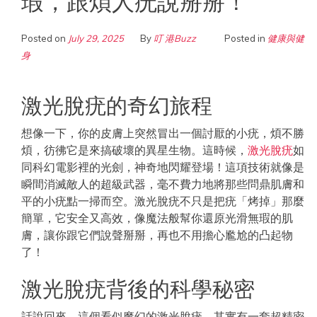
瑕，跟煩人疣說掰掰！
Posted on
July 29, 2025
By
叮 港Buzz
Posted in
健康與健
身
激光脫疣的奇幻旅程
想像一下，你的皮膚上突然冒出一個討厭的小疣，煩不勝
煩，彷彿它是來搞破壞的異星生物。這時候，
激光脫疣
如
同科幻電影裡的光劍，神奇地閃耀登場！這項技術就像是
瞬間消滅敵人的超級武器，毫不費力地將那些問鼎肌膚和
平的小疣點一掃而空。激光脫疣不只是把疣「烤掉」那麼
簡單，它安全又高效，像魔法般幫你還原光滑無瑕的肌
膚，讓你跟它們說聲掰掰，再也不用擔心尷尬的凸起物
了！
激光脫疣背後的科學秘密
話說回來，這個看似魔幻的激光脫疣，其實有一套超精密