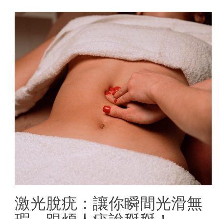
激光脫疣：讓你瞬間光滑無