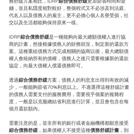
務舒緩方案相比，IDRP
綜合債務舒緩
更加節省時間和金
錢，並且私隱度相對較好，整個程式又不必涉及到法庭、
代名人以及債務人的雇主，更不必擔心個人名譽受損，社
交以及生活都能夠保持原來一樣。
IDRP
綜合債務舒緩
是一種能夠向最大總額債權人進行協
商的計畫，然後根據債務人的財務狀況，制定新的還款方
案。這種重組債務方式完成相關的協商以後，最大總額債
權人會統納所有的債權，債務人之後只需要根據新的還款
協定，向最大債權人償還債務即可。
透過
綜合債務舒緩
方案，債務人的利息支出得到有效的減
少，一般能夠節省70%利息以上。不過選擇這種舒緩計畫
的債務人需要支付的服務費用，需要視乎個案的複雜程
度，一般是以克服總結省利息進行計算，並且會包含在每
個月還款額內。
需要注意的是，並非所有的銀行或者金融機構都願意接受
綜合債務舒緩
，如果債權人不接受這種
債務舒緩計畫
，則