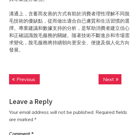
溝通上，含蓄而友善的方式有助於消費者理性理解不同脫
毛技術的優缺點，從而做出適合自已膚質和生活習慣的選
擇。專業建議和數據支持的分析，是幫助消費者建立信心
和正確認識脫毛服務的關鍵。隨著技術不斷進步和市場需
求變化，脫毛服務將持續朝向更安全、便捷及個人化方向
發展。
Post
Previous
Next
Previous
Next
navigation
post:
post:
Leave a Reply
Your email address will not be published.
Required fields
are marked
*
Comment
*