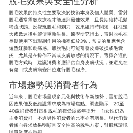
脫毛效果與安全性分析
脫毛效果的持久性主要取決於技術本身及個人體質。雷射
脫毛通常需數次療程才能達到最佳效果，且長期維持毛髮
稀疏狀態。反觀蠟脫毛和剃刀，效果維持時間短，往往幾
天或數週後毛髮便重新生長。醫學研究指出，雷射脫毛在
長期使用下出現副作用的機率低於3%，常見的反應包含
短暫紅腫和刺痛感。蠟脫毛則可能引發皮膚破損或毛囊
炎，尤其是在操作不當或皮膚敏感的情況下。選擇合適的
脫毛方式時，建議消費者應評估自身皮膚狀況，並避免在
有傷口或皮膚病變部位進行脫毛程序。
市場趨勢與消費者行為
近年來，脫毛市場呈現多元化與技術革新趨勢，雷射脫毛
因效果佳及低維護需求成為市場焦點。調查顯示，20至
40歲消費者對雷射脫毛的接受度逐年提升，而女性仍為
主要消費群，不過男性消費者的比率亦有增長。現代消費
者傾向尋求效果明顯且安全性高的脫毛方案，對服務環境
與專業度亦重視。