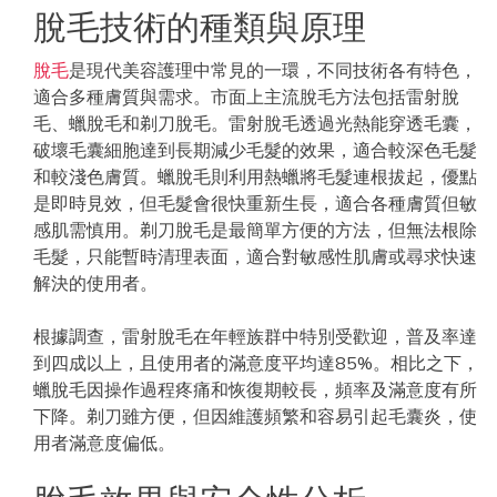
脫毛技術的種類與原理
脫毛
是現代美容護理中常見的一環，不同技術各有特色，
適合多種膚質與需求。市面上主流脫毛方法包括雷射脫
毛、蠟脫毛和剃刀脫毛。雷射脫毛透過光熱能穿透毛囊，
破壞毛囊細胞達到長期減少毛髮的效果，適合較深色毛髮
和較淺色膚質。蠟脫毛則利用熱蠟將毛髮連根拔起，優點
是即時見效，但毛髮會很快重新生長，適合各種膚質但敏
感肌需慎用。剃刀脫毛是最簡單方便的方法，但無法根除
毛髮，只能暫時清理表面，適合對敏感性肌膚或尋求快速
解決的使用者。
根據調查，雷射脫毛在年輕族群中特別受歡迎，普及率達
到四成以上，且使用者的滿意度平均達85%。相比之下，
蠟脫毛因操作過程疼痛和恢復期較長，頻率及滿意度有所
下降。剃刀雖方便，但因維護頻繁和容易引起毛囊炎，使
用者滿意度偏低。