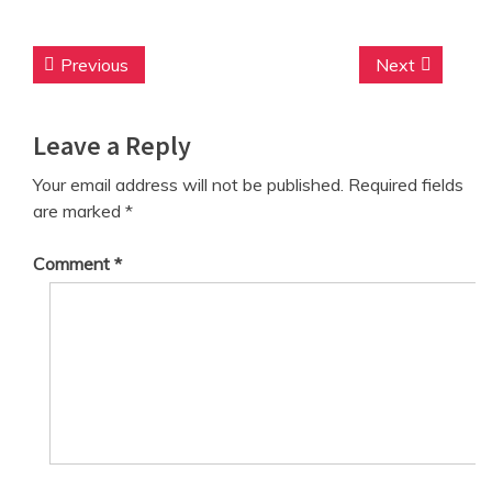
Post
Previous
Next
Previous
Next
navigation
post:
post:
Leave a Reply
Your email address will not be published.
Required fields
are marked
*
Comment
*