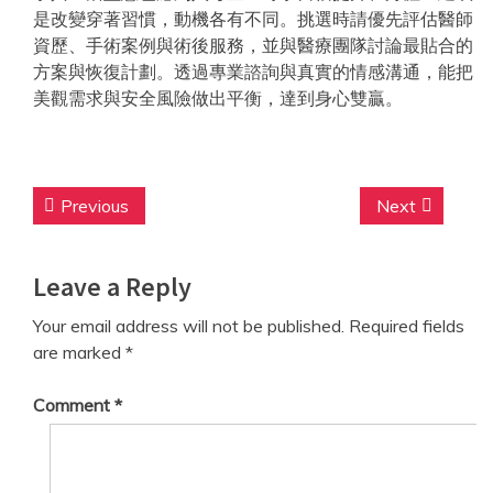
是改變穿著習慣，動機各有不同。挑選時請優先評估醫師
資歷、手術案例與術後服務，並與醫療團隊討論最貼合的
方案與恢復計劃。透過專業諮詢與真實的情感溝通，能把
美觀需求與安全風險做出平衡，達到身心雙贏。
Post
Previous
Next
Previous
Next
navigation
post:
post:
Leave a Reply
Your email address will not be published.
Required fields
are marked
*
Comment
*