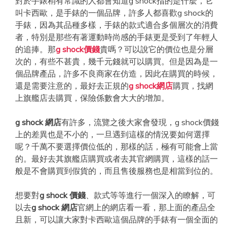
對於手錶稍有常識的人都會知道g shock指的是什麼，它
叫卡西歐，是手錶的一個品牌，許多人都喜歡g shock的
手錶，因為其品種多樣，手錶的款式適合多個層次的消費
者，特別是那些有著運動時尚感的手錶更是受到了年輕人
的追捧。那
g shock價錢
貴嗎？可以說它的價位也是分層
次的，有些不甚貴，幾千元錢就可以購買。但是因為是一
個品牌產品，許多不良商家在仿造，因此在購買的時候，
還是需要注意的，最好去正規的
g shock網店
購買，找網
上旗艦店去購買，保險係數會大大的增加。
g shock 網店
有許多，流覽之後大家會發現，g shock價錢
上的差異也是不小的，一旦遇到這樣的情況要如何選擇
呢？千萬不要選擇價位低的，那樣的話，極有可能會上當
的。最好去其旗艦店購買或者去其官網購買，這樣的話一
般是不會購買到假貨的，而且售後服務也是相當到位的。
想要對
g shock 價錢
、款式等等進行一個深入的瞭解，可
以去
g shock 網店
官網上的網店看一看，那上面的產品全
且新，可以讓大家對卡西歐這個品牌的手錶有一個全面的