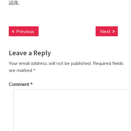
認識。
Post
Previous
Next
Previous
Next
navigation
post:
post:
Leave a Reply
Your email address will not be published.
Required fields
are marked
*
Comment
*